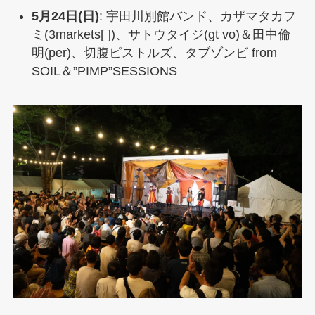
5月24日(日)
: 宇田川別館バンド、カザマタカフ
ミ(3markets[ ])、サトウタイジ(gt vo)＆田中倫
明(per)、切腹ピストルズ、タブゾンビ from
SOIL＆”PIMP”SESSIONS